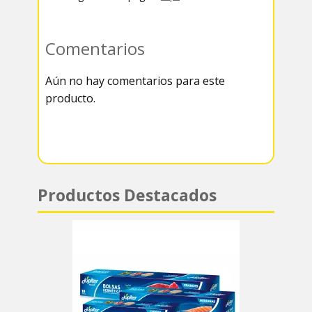
o
t
e
a
o
e
g
t
Comentarios
k
r
r
s
Aún no hay comentarios para este
a
A
producto.
m
p
p
Productos Destacados