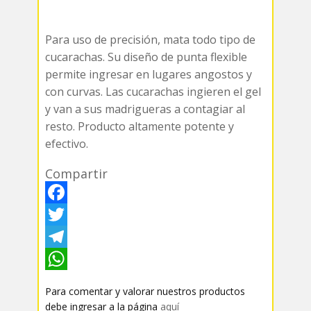
Para uso de precisión, mata todo tipo de
cucarachas. Su diseño de punta flexible
permite ingresar en lugares angostos y
con curvas. Las cucarachas ingieren el gel
y van a sus madrigueras a contagiar al
resto. Producto altamente potente y
efectivo.
Compartir
F
a
T
c
w
T
e
i
e
W
Para comentar y valorar nuestros productos
b
t
l
h
debe ingresar a la página
aquí