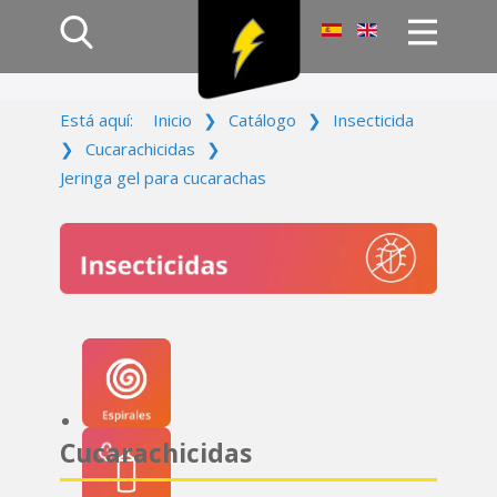
Inicio
Está aquí:
Inicio
❯
Catálogo
❯
Insecticida
Productos
❯
Cucarachicidas
❯
Empresa
Jeringa gel para cucarachas
Campañas
Contacto
Acceso
Cucarachicidas