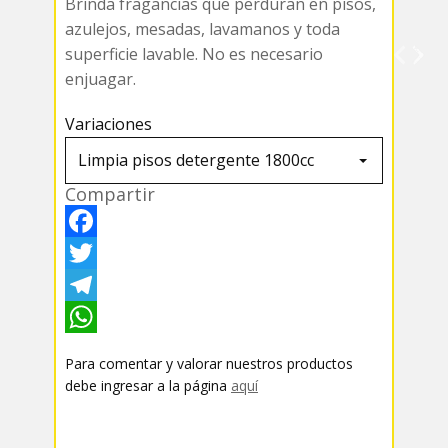
Brinda fragancias que perduran en pisos,
azulejos, mesadas, lavamanos y toda
superficie lavable. No es necesario
enjuagar.
Variaciones
Compartir
F
a
T
c
w
T
e
i
e
W
Para comentar y valorar nuestros productos
b
t
l
h
debe ingresar a la página
aquí
o
t
e
a
o
e
g
t