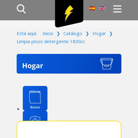
Inicio
Está aquí:
Inicio
❯
Catálogo
❯
Hogar
❯
Productos
Limpia pisos detergente 1800cc
Empresa
Campañas
Contacto
Acceso