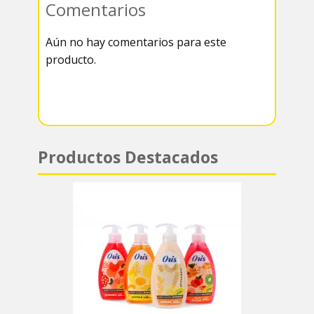
Comentarios
k
r
r
s
Aún no hay comentarios para este
a
A
producto.
m
p
p
Productos Destacados