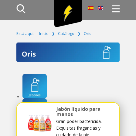
Inicio
Está aquí:
Inicio
❯
Catálogo
❯
Oris
Productos
Empresa
Campañas
Contacto
Acceso
Jabón líquido para
manos
Gran poder bactericida.
Exquisitas fragancias y
cuidado de la pie...