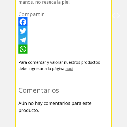
manos, no reseca la piel.
Compartir
F
a
T
c
w
T
e
i
e
W
Para comentar y valorar nuestros productos
b
t
l
h
debe ingresar a la página
aquí
o
t
e
a
o
e
g
t
Comentarios
k
r
r
s
Aún no hay comentarios para este
a
A
producto.
m
p
p