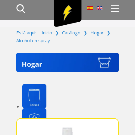
Inicio
Está aquí:
Inicio
❯
Catálogo
❯
Hogar
❯
Productos
Alcohol en spray
Empresa
Campañas
Contacto
Acceso