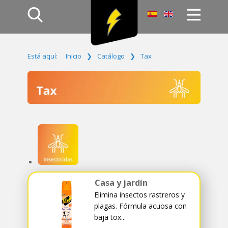
Inicio
Está aquí:
Inicio
❯
Catálogo
❯
Tax
Productos
Empresa
Campañas
Contacto
Acceso
Casa y jardín
Elimina insectos rastreros y
plagas. Fórmula acuosa con
baja tox...