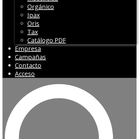
Orgánico
Ipax
Oris
Tax
Catálogo PDF
Empresa
Campañas
Contacto
Acceso