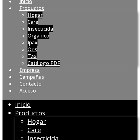
Inicio
Productos
Hogar
Care
Insecticida
Orgánico
Ipax
Oris
Tax
Catálogo PDF
Empresa
Campañas
Contacto
Acceso
Inicio
Productos
Hogar
Care
Insecticida