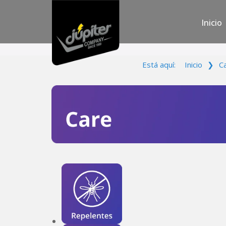
Inicio
Está aquí:
Inicio
❯
C