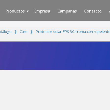
Productos
Empresa
Campañas
Contacto
atálogo
❯
Care
❯
Protector solar FPS 30 crema con repelent