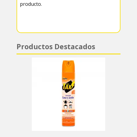
producto.
m
p
p
Productos Destacados