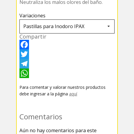
Neutraliza los malos olores del baño.
Variaciones
Compartir
F
a
T
c
w
T
e
i
e
W
Para comentar y valorar nuestros productos
b
t
l
h
debe ingresar a la página
aquí
o
t
e
a
o
e
g
t
Comentarios
k
r
r
s
Aún no hay comentarios para este
a
A