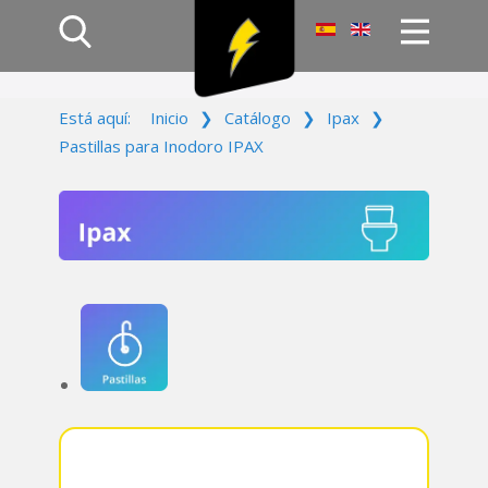
Inicio
Está aquí:
Inicio
❯
Catálogo
❯
Ipax
❯
Productos
Pastillas para Inodoro IPAX
Empresa
Campañas
Contacto
Acceso