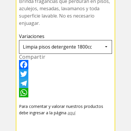
Brinda fragancias que perduran en pisos,
azulejos, mesadas, lavamanos y toda
superficie lavable. No es necesario
enjuagar.
Variaciones
Compartir
F
a
T
c
w
T
e
i
e
W
Para comentar y valorar nuestros productos
b
t
l
h
debe ingresar a la página
aquí
o
t
e
a
o
e
g
t