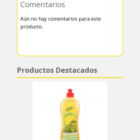
Comentarios
k
r
r
s
Aún no hay comentarios para este
a
A
producto.
m
p
p
Productos Destacados