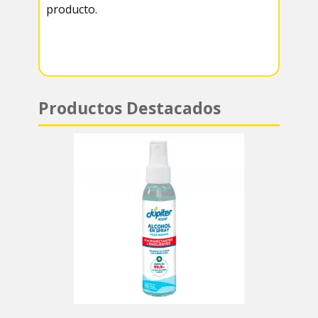
producto.
m
p
p
Productos Destacados