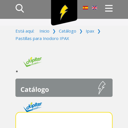
Inicio
Está aquí:
Inicio
❯
Catálogo
❯
Ipax
❯
Productos
Pastillas para Inodoro IPAX
Empresa
Campañas
Contacto
Acceso