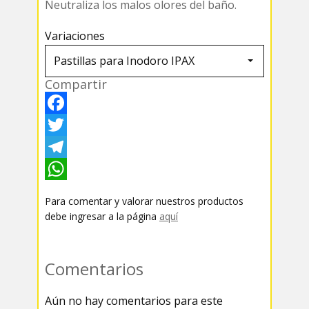
Neutraliza los malos olores del baño.
Variaciones
Compartir
F
a
T
c
w
T
e
i
e
W
Para comentar y valorar nuestros productos
b
t
l
h
debe ingresar a la página
aquí
o
t
e
a
o
e
g
t
Comentarios
k
r
r
s
Aún no hay comentarios para este
a
A