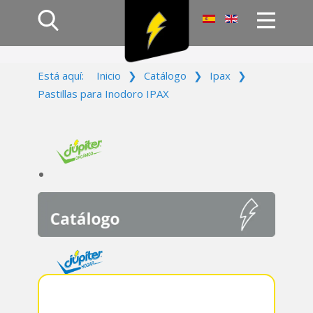
Inicio
Está aquí:
Inicio
❯
Catálogo
❯
Ipax
❯
Productos
Pastillas para Inodoro IPAX
Empresa
Campañas
Contacto
Acceso