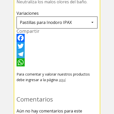
Neutraliza los malos olores del baño.
Variaciones
Compartir
F
a
T
c
w
T
e
i
e
W
Para comentar y valorar nuestros productos
b
t
l
h
debe ingresar a la página
aquí
o
t
e
a
o
e
g
t
Comentarios
k
r
r
s
Aún no hay comentarios para este
a
A