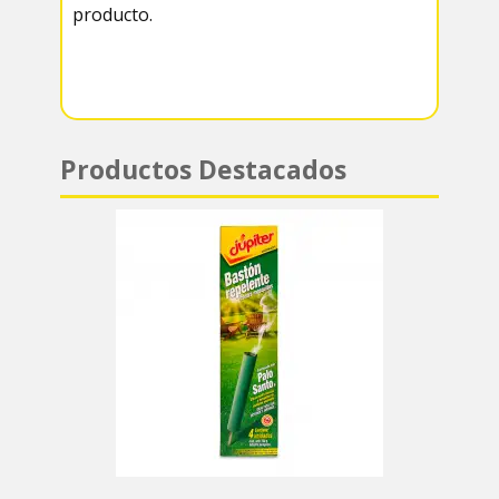
producto.
m
p
p
Productos Destacados