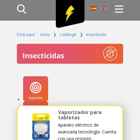
Inicio
Está aquí:
Inicio
❯
Catálogo
❯
Insecticida
Productos
Empresa
Campañas
Contacto
Acceso
Vaporizador para
tabletas
Aparato eléctrico de
avanzada tecnología. Cuenta
con una resisten...