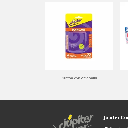
Parche con citronella
Júpiter C