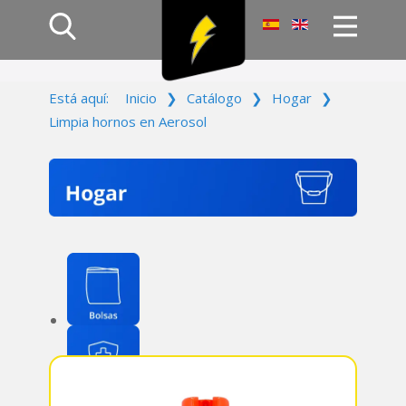
Inicio
Está aquí:
Inicio
❯
Catálogo
❯
Hogar
❯
Productos
Limpia hornos en Aerosol
Empresa
Campañas
Contacto
Acceso