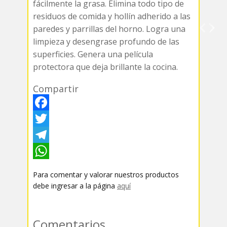
fácilmente la grasa. Elimina todo tipo de
residuos de comida y hollín adherido a las
paredes y parrillas del horno. Logra una
limpieza y desengrase profundo de las
superficies. Genera una película
protectora que deja brillante la cocina.
Compartir
F
a
T
c
w
T
e
i
e
W
Para comentar y valorar nuestros productos
b
t
l
h
debe ingresar a la página
aquí
o
t
e
a
o
e
g
t
Comentarios