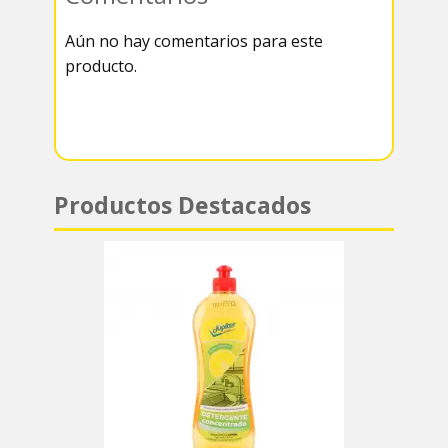
k
r
r
s
Aún no hay comentarios para este
a
A
producto.
m
p
p
Productos Destacados