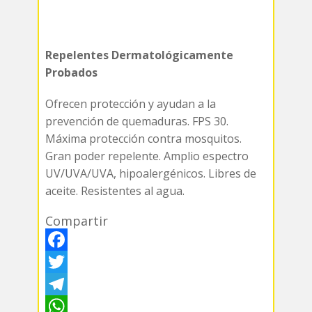
Repelentes Dermatológicamente
Probados
Ofrecen protección y ayudan a la
prevención de quemaduras. FPS 30.
Máxima protección contra mosquitos.
Gran poder repelente. Amplio espectro
UV/UVA/UVA, hipoalergénicos. Libres de
aceite. Resistentes al agua.
Compartir
F
a
T
c
w
T