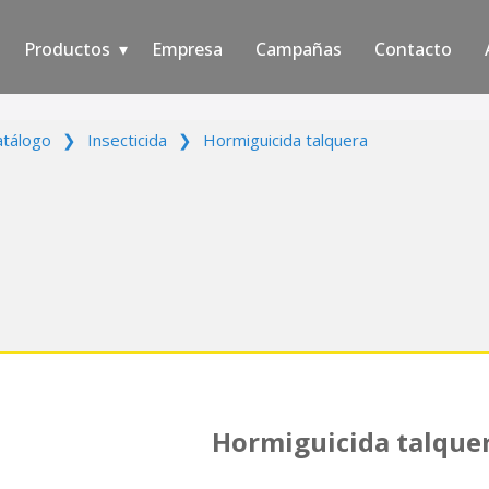
Productos
Empresa
Campañas
Contacto
atálogo
❯
Insecticida
❯
Hormiguicida talquera
Hormiguicida talque