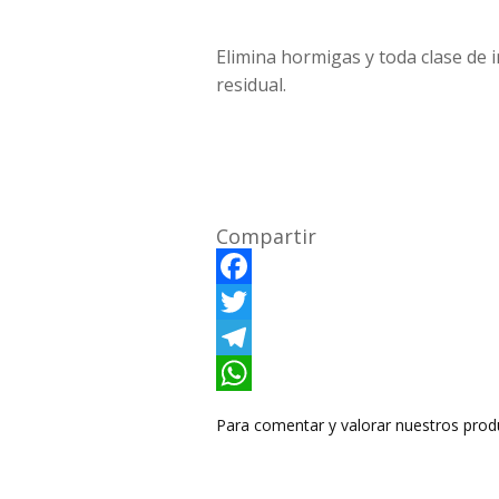
Elimina hormigas y toda clase de 
residual.
Compartir
F
a
T
c
w
T
e
i
e
W
Para comentar y valorar nuestros prod
b
t
l
h
o
t
e
a