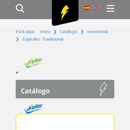
Inicio
Está aquí:
Inicio
❯
Catálogo
❯
Insecticida
Productos
❯
Espirales Tradicional
Empresa
Campañas
Contacto
Acceso