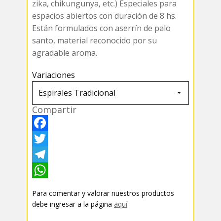
zika, chikungunya, etc.) Especiales para
espacios abiertos con duración de 8 hs.
Están formulados con aserrín de palo
santo, material reconocido por su
agradable aroma.
Variaciones
Compartir
F
a
T
c
w
T
e
i
e
W
Para comentar y valorar nuestros productos
b
t
l
h
debe ingresar a la página
aquí
o
t
e
a