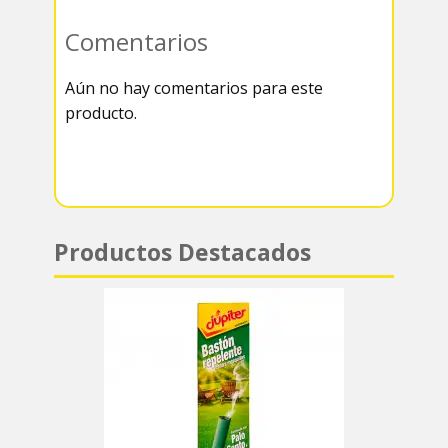
o
e
g
t
Comentarios
k
r
r
s
Aún no hay comentarios para este
a
A
producto.
m
p
p
Productos Destacados