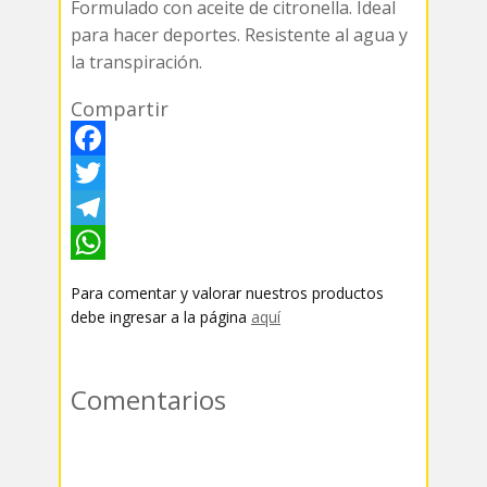
Formulado con aceite de citronella. Ideal
para hacer deportes. Resistente al agua y
la transpiración.
Compartir
F
a
T
c
w
T
e
i
e
W
Para comentar y valorar nuestros productos
b
t
l
h
debe ingresar a la página
aquí
o
t
e
a
o
e
g
t
Comentarios
k
r
r
s
a
A
m
p