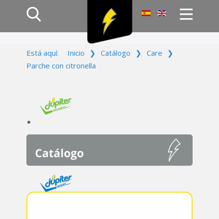
Inicio
Está aquí:
Inicio
❯
Catálogo
❯
Care
❯
Productos
Parche con citronella
Empresa
Campañas
Contacto
Acceso